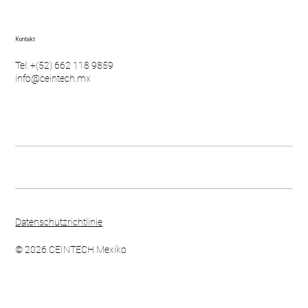
Kontakt
Tel: +(52) 662 118 9859
info@ceintech.mx
Datenschutzrichtlinie
© 2026 CEINTECH Mexiko