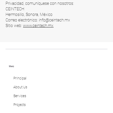
Privacidad, comuníquese con nosotros:
CEINTECH
Hermosillo, Sonora, México
Correo electrónico:
info@ceintech.mx
Sitio web:
www.ceintech.mx
Menú
Principal
About Us
Services
Projects